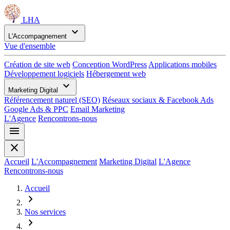
LHA
expand_more
L'Accompagnement
Vue d'ensemble
Création de site web
Conception WordPress
Applications mobiles
Développement logiciels
Hébergement web
expand_more
Marketing Digital
Référencement naturel (SEO)
Réseaux sociaux & Facebook Ads
Google Ads & PPC
Email Marketing
L'Agence
Rencontrons-nous
menu
close
Accueil
L'Accompagnement
Marketing Digital
L'Agence
Rencontrons-nous
Accueil
chevron_right
Nos services
chevron_right