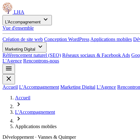
LHA
expand_more
L'Accompagnement
Vue d'ensemble
Création de site web
Conception WordPress
Applications mobiles
Dév
expand_more
Marketing Digital
Référencement naturel (SEO)
Réseaux sociaux & Facebook Ads
Goo
L'Agence
Rencontrons-nous
menu
close
Accueil
L'Accompagnement
Marketing Digital
L'Agence
Rencontron
Accueil
chevron_right
L'Accompagnement
chevron_right
Applications mobiles
Développement · Vannes & Quimper