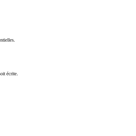
ntielles.
it écrite.