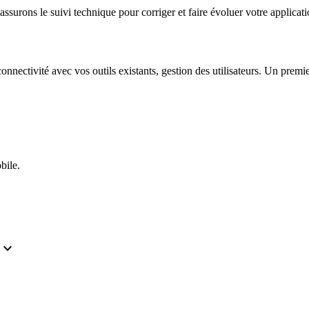
ssurons le suivi technique pour corriger et faire évoluer votre applicati
connectivité avec vos outils existants, gestion des utilisateurs. Un prem
bile.
expand_more