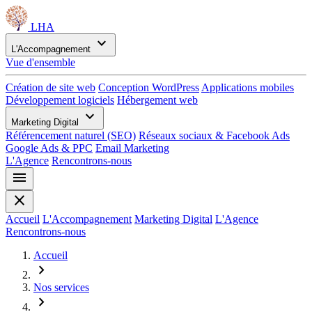
LHA
expand_more
L'Accompagnement
Vue d'ensemble
Création de site web
Conception WordPress
Applications mobiles
Développement logiciels
Hébergement web
expand_more
Marketing Digital
Référencement naturel (SEO)
Réseaux sociaux & Facebook Ads
Google Ads & PPC
Email Marketing
L'Agence
Rencontrons-nous
menu
close
Accueil
L'Accompagnement
Marketing Digital
L'Agence
Rencontrons-nous
Accueil
chevron_right
Nos services
chevron_right