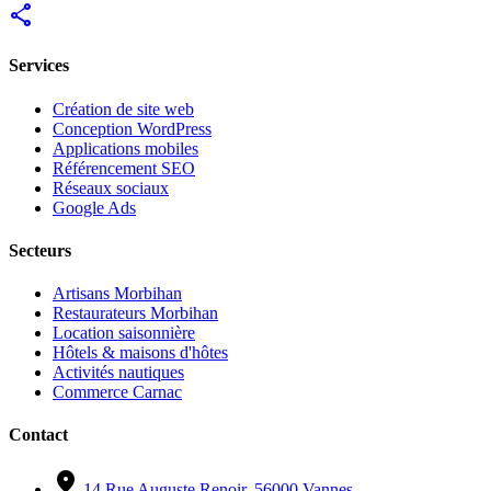
share
Services
Création de site web
Conception WordPress
Applications mobiles
Référencement SEO
Réseaux sociaux
Google Ads
Secteurs
Artisans Morbihan
Restaurateurs Morbihan
Location saisonnière
Hôtels & maisons d'hôtes
Activités nautiques
Commerce Carnac
Contact
location_on
14 Rue Auguste Renoir, 56000 Vannes