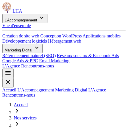
LHA
expand_more
L'Accompagnement
Vue d'ensemble
Création de site web
Conception WordPress
Applications mobiles
Développement logiciels
Hébergement web
expand_more
Marketing Digital
Référencement naturel (SEO)
Réseaux sociaux & Facebook Ads
Google Ads & PPC
Email Marketing
L'Agence
Rencontrons-nous
menu
close
Accueil
L'Accompagnement
Marketing Digital
L'Agence
Rencontrons-nous
Accueil
chevron_right
Nos services
chevron_right