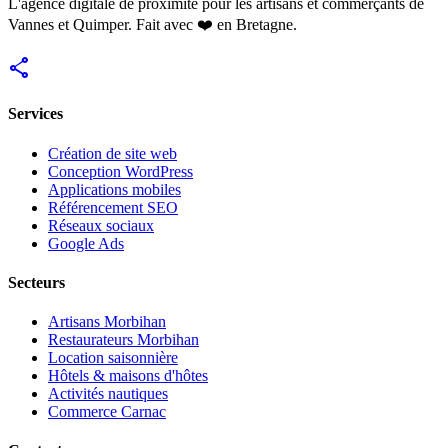
L'agence digitale de proximité pour les artisans et commerçants de
Vannes et Quimper. Fait avec ❤️ en Bretagne.
share
Services
Création de site web
Conception WordPress
Applications mobiles
Référencement SEO
Réseaux sociaux
Google Ads
Secteurs
Artisans Morbihan
Restaurateurs Morbihan
Location saisonnière
Hôtels & maisons d'hôtes
Activités nautiques
Commerce Carnac